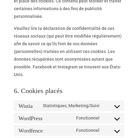
et place des cookies. Ce contenu peut stocker et traiter
certaines informations à des fins de publicité
personnalisée.
Veuillez lire la déclaration de confidentialité de ces
réseaux sociaux (qui peut être modifiée régulièrement)
afin de savoir ce qu’ils font de vos données
(personnelles) traitées en utilisant ces cookies. Les
données récupérées sont anonymisées autant que
possible. Facebook et Instagram se trouvent aux États-
Unis.
6. Cookies placés
Wistia
Statistiques, Marketing/Suivi
Consent
to
WordPress
Fonctionnel
Consent
service
to
Wordfence
Fonctionnel
wistia
Consent
service