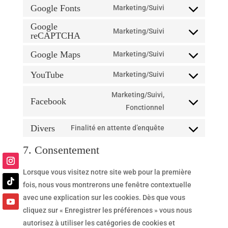
to
Google Fonts
Marketing/Suivi
wordpress
Consent
service
Google
to
Marketing/Suivi
wordfence
reCAPTCHA
Consent
service
to
google-
Google Maps
Marketing/Suivi
Consent
service
fonts
to
YouTube
Marketing/Suivi
google-
Consent
service
recaptcha
to
Marketing/Suivi,
google-
Facebook
service
Consent
Fonctionnel
maps
youtube
to
Divers
Finalité en attente d’enquête
service
Consent
facebook
to
7. Consentement
service
divers
Lorsque vous visitez notre site web pour la première
fois, nous vous montrerons une fenêtre contextuelle
avec une explication sur les cookies. Dès que vous
cliquez sur « Enregistrer les préférences » vous nous
autorisez à utiliser les catégories de cookies et