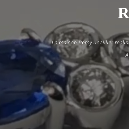
R
La maison Rémy Joaillier réalise
A