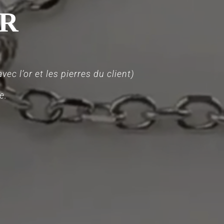
ER
ec l’or et les pierres du client)
e.