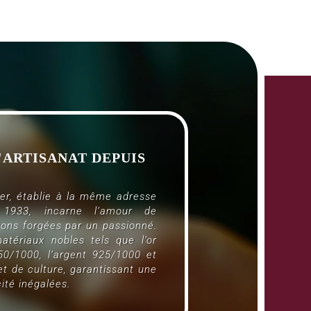
'ARTISANAT DEPUIS
er, établie à la même adresse
1933, incarne l’amour de
tions forgées par un passionné.
atériaux nobles tels que l’or
50/1000, l’argent 925/1000 et
t de culture, garantissant une
ité inégalées.