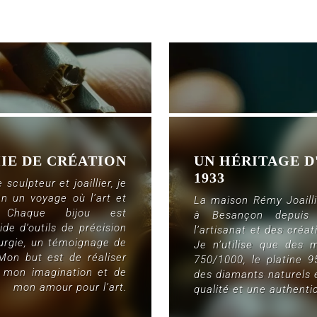
IE DE CRÉATION
UN HÉRITAGE D
1933
sculpteur et joaillier, je
n un voyage où l’art et
La maison Rémy Joailli
. Chaque bijou est
à Besançon depuis 
de d’outils de précision
l’artisanat et des créa
urgie, un témoignage de
Je n’utilise que des m
Mon but est de réaliser
750/1000, le platine 9
e mon imagination et de
des diamants naturels e
mon amour pour l’art.
qualité et une authentic